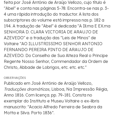
feita por José António de Araújo Vellozo, cujo título é
"Abel" e conta nas páginas 5-78. Encontra-se nas p. 3-
4 uma rápida introdução do traductor. A lista dos
subscriptores do volume está impressa nas p. 182 a
194. A tradução de "Abel" é dedicada "A Ill.ma E EX.ma
SENHORA D. CLARA VICTORIA DE ARAUJO DE
AZEVEDO" e a tradução das "Leis de Minos" de
Voltaire "AO ILLUSTRISSIMO SENHOR ANTONIO
FERNANDO PEREIRA PINTO DE ARAUJO DE
AZEVEDO. Do Conselho de Sua Alteza Real o Principe
Regente Nosso Senhor, Commendador da Ordem de
Christo, Abbade de Lobrigos, etc. etc. etc."
OBSERVAÇÕES
Publicado em José António de Araújo Vellozo,
Traducções dramáticas
, Lisboa, Na Impressão Régia,
Anno 1816. Com licença. pp. 79-181. Consta no
exemplar do Instituto e Museu Voltaire o ex-libris
manuscrito: “Acacio Alfredo Ferreira de Seabra da
Motta e Silva. Porto 1836”.