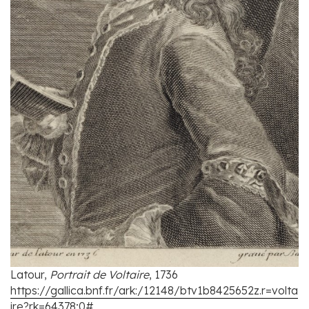
Latour,
Portrait de Voltaire
, 1736
https://gallica.bnf.fr/ark:/12148/btv1b8425652z.r=volta
ire?rk=64378;0#