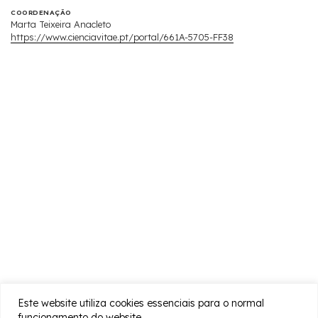
COORDENAÇÃO
Marta Teixeira Anacleto
https://www.cienciavitae.pt/portal/661A-5705-FF38
Este website utiliza cookies essenciais para o normal
funcionamento do website.