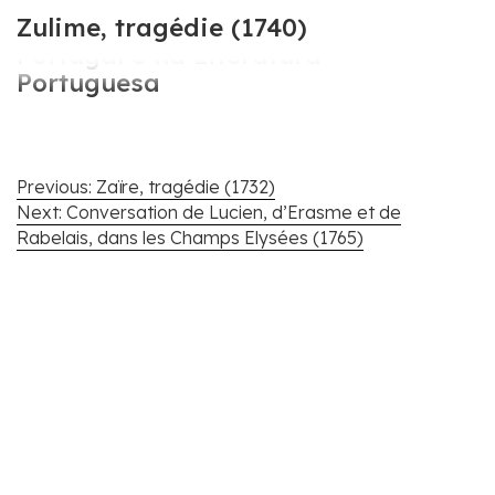
Cartografar Voltaire em
Zulime, tragédie (1740)
Portugal e na Literatura
Portuguesa
Navegação
Previous:
Zaïre, tragédie (1732)
de
Next:
Conversation de Lucien, d’Erasme et de
artigos
Rabelais, dans les Champs Elysées (1765)