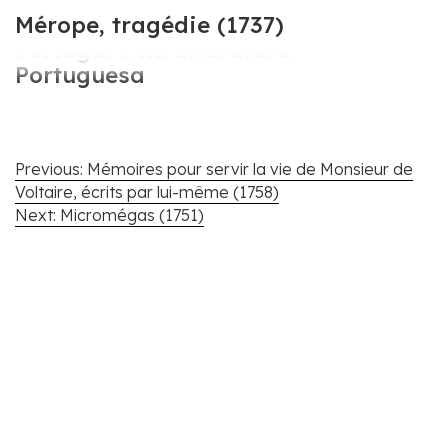
Cartografar Voltaire em
Mérope, tragédie (1737)
Portugal e na Literatura
Portuguesa
Navegação
Previous:
Mémoires pour servir la vie de Monsieur de
de
Voltaire, écrits par lui-même (1758)
artigos
Next:
Micromégas (1751)