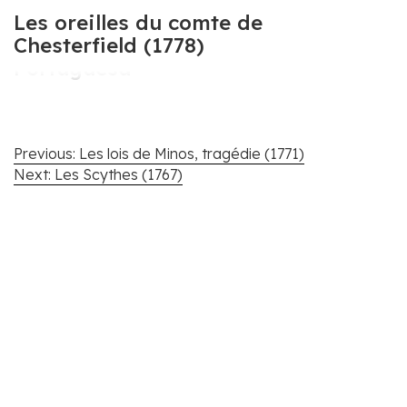
Cartografar Voltaire em
Les oreilles du comte de
Portugal e na Literatura
Chesterfield (1778)
Portuguesa
Navegação
Previous:
Les lois de Minos, tragédie (1771)
de
Next:
Les Scythes (1767)
artigos