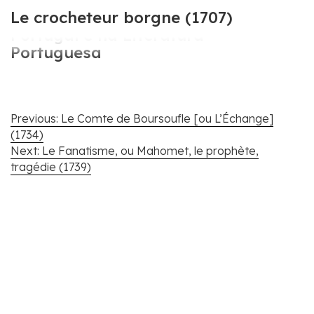
Cartografar Voltaire em
Le crocheteur borgne (1707)
Portugal e na Literatura
Portuguesa
Navegação
Previous:
Le Comte de Boursoufle [ou L’Échange]
de
(1734)
artigos
Next:
Le Fanatisme, ou Mahomet, le prophète,
tragédie (1739)