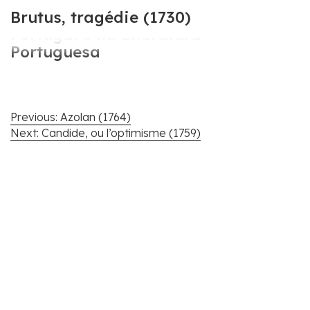
Cartografar Voltaire em
Brutus, tragédie (1730)
Portugal e na Literatura
Portuguesa
Navegação
Previous:
Azolan (1764)
de
Next:
Candide, ou l’optimisme (1759)
artigos