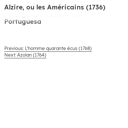
Cartografar Voltaire em
Alzire, ou les Américains (1736)
Portugal e na Literatura
Portuguesa
Navegação
Previous:
L’homme quarante écus (1768)
de
Next:
Azolan (1764)
artigos