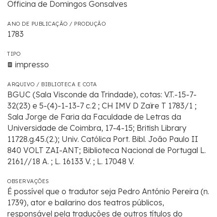
Officina de Domingos Gonsalves
ANO DE PUBLICAÇÃO / PRODUÇÃO
1783
TIPO
impresso
ARQUIVO / BIBLIOTECA E COTA
BGUC (Sala Visconde da Trindade), cotas: V.T.-15-7-
32(23) e 5-(4)-1-13-7 c.2 ; CH IMV D Zaïre T 1783/1 ;
Sala Jorge de Faria da Faculdade de Letras da
Universidade de Coimbra, 17-4-15; British Library
11728.g.45.(2.); Univ. Católica Port. Bibl. João Paulo II
840 VOLT ZAI-ANT; Biblioteca Nacional de Portugal L.
2161//18 A. ; L. 16133 V. ; L. 17048 V.
OBSERVAÇÕES
É possível que o tradutor seja Pedro António Pereira (n.
1739), ator e bailarino dos teatros públicos,
responsável pela traduções de outros títulos do