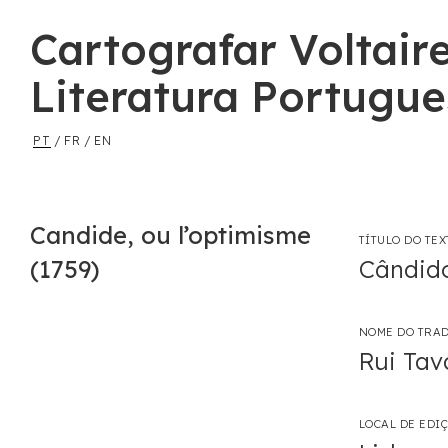
Cartografar Voltair
Literatura Portugu
PT
/
FR
/
EN
Candide, ou l’optimisme
TÍTULO DO TE
(1759)
Cândid
NOME DO TRA
Rui Tav
LOCAL DE EDI