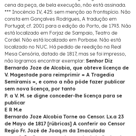
cena da peça, de bela execução, não está assinada.
*** Inocêncio IV, 425: sem menção ao frontispício. Não
consta em Gonçalves Rodrigues, A tradução em
Portugal; cf. 2001 para a edição do Porto, de 1793. Não
está localizado em Forjaz de Sampaio, Teatro de
Cordel. Não está localizado em Porbase. Não está
localizado no NUC. Há pedido de reedição na Real
Mesa Censória, datado de 1817, mas se foi impresso,
não logramos encontrar exemplar:
Senhor
Diz
Bernardo Joze de Alcobia, que obteve licença de
V. Magestade para reimprimir = A Tragedia
Semíramis =, e como a não póde fazer publicar
sem nova licença, por tanto
P. a V. M. se digne conceder-lhe licença para se
publicar
E R M.e
Bernardo Joze Alcobia
Torne ao Censor. Lx.a 23
de Mayo de 1817
[rúbricas]
A conferir ao Censor
Regio Fr. Jozé de Joaq.m da Imaculada