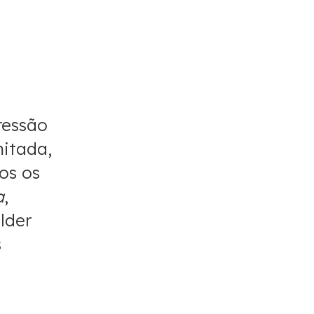
ressão
mitada,
os os
a
,
lder
s