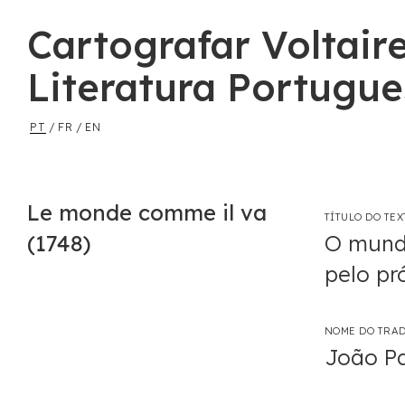
Cartografar Voltair
Literatura Portugu
PT
/
FR
/
EN
Le monde comme il va
TÍTULO DO TE
(1748)
O mundo
pelo pr
NOME DO TRA
João Pa