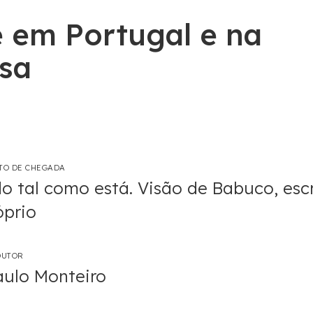
e em Portugal e na
esa
XTO DE CHEGADA
 tal como está. Visão de Babuco, escr
óprio
DUTOR
ulo Monteiro