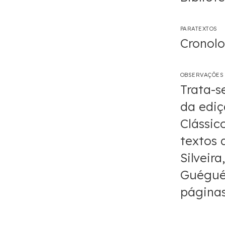
PARATEXTOS
Cronolo
OBSERVAÇÕES
Trata-s
da ediç
Clássico
textos 
Silveir
Guégués
páginas