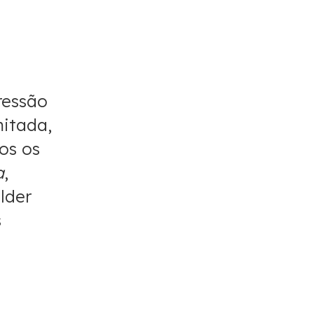
ressão
mitada,
os os
a
,
lder
s