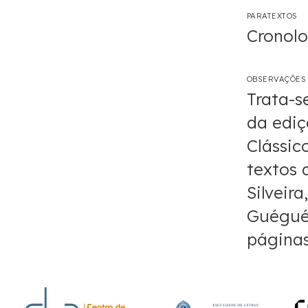
PARATEXTOS
Cronolo
OBSERVAÇÕES
Trata-s
da ediç
Clássico
textos 
Silveir
Guégués
páginas