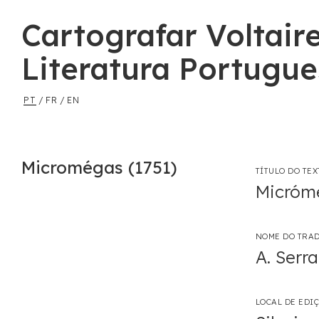
Cartografar Voltair
Literatura Portugu
PT
/
FR
/
EN
Micromégas (1751)
TÍTULO DO TE
Micróme
NOME DO TRA
A. Serr
LOCAL DE EDI